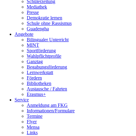
Schülerzeitung
Mediathek
Presse
Demokratie lernen
Schule ohne Rassismus
Guadengha
Angebote
Bilingualer Unterricht
MINT
Sportförderung
Wahlpflichtprofile
Ganztag
Begabungs­förderung
Lernwerkstatt
Fördern
Bibliotheken
Austausche / Fahrten
Erasmus+
Service
Anmeldung am FKG
Informationen/­Formulare
Termine
Flyer
Mensa
Links