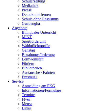
Schülerzeitung
Mediathek
Presse
Demokratie lernen
Schule ohne Rassismus
Guadengha
Angebote
Bilingualer Unterricht
MINT
Sportförderung
Wahlpflichtprofile
Ganztag
Begabungs­förderung
Lernwerkstatt
Fördern
Bibliotheken
Austausche / Fahrten
Erasmus+
Service
Anmeldung am FKG
Informationen/­Formulare
Termine
Flyer
Mensa
Links