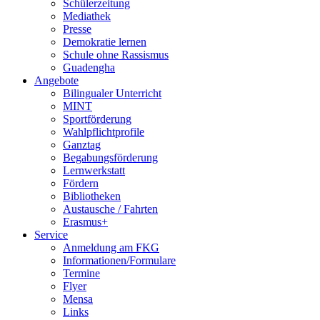
Schülerzeitung
Mediathek
Presse
Demokratie lernen
Schule ohne Rassismus
Guadengha
Angebote
Bilingualer Unterricht
MINT
Sportförderung
Wahlpflichtprofile
Ganztag
Begabungs­förderung
Lernwerkstatt
Fördern
Bibliotheken
Austausche / Fahrten
Erasmus+
Service
Anmeldung am FKG
Informationen/­Formulare
Termine
Flyer
Mensa
Links