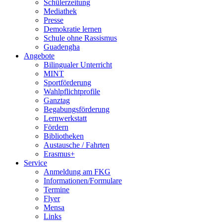
Schülerzeitung
Mediathek
Presse
Demokratie lernen
Schule ohne Rassismus
Guadengha
Angebote
Bilingualer Unterricht
MINT
Sportförderung
Wahlpflichtprofile
Ganztag
Begabungs­förderung
Lernwerkstatt
Fördern
Bibliotheken
Austausche / Fahrten
Erasmus+
Service
Anmeldung am FKG
Informationen/­Formulare
Termine
Flyer
Mensa
Links